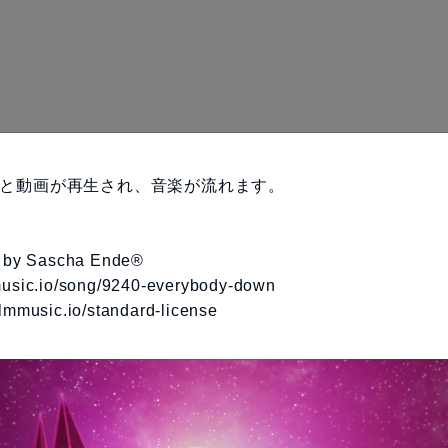
と動画が再生され、音楽が流れます。
 by Sascha Ende®
lmmusic.io/song/9240-everybody-down
filmmusic.io/standard-license